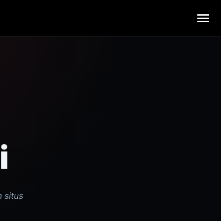
Buka
i
 situs