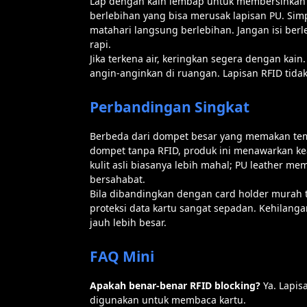
Lap dengan kain lembap untuk membersihkan d
berlebihan yang bisa merusak lapisan PU. Sim
matahari langsung berlebihan. Jangan isi berl
rapi.
Jika terkena air, keringkan segera dengan ka
angin-anginkan di ruangan. Lapisan RFID tida
Perbandingan Singkat
Berbeda dari dompet besar yang memakan temp
dompet tanpa RFID, produk ini menawarkan k
kulit asli biasanya lebih mahal; PU leather m
bersahabat.
Bila dibandingkan dengan card holder murah tan
proteksi data kartu sangat sepadan. Kehilanga
jauh lebih besar.
FAQ Mini
Apakah benar-benar RFID blocking?
Ya. Lapis
digunakan untuk membaca kartu.