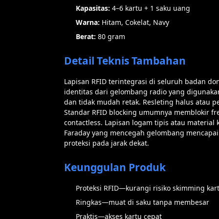
Kapasitas:
4–6 kartu + 1 saku uang
Warna:
Hitam, Cokelat, Navy
Berat:
80 gram
Detail Teknis Tambahan
Lapisan RFID terintegrasi di seluruh badan dom
identitas dari gelombang radio yang digunakan
dan tidak mudah retak. Resleting halus atau 
Standar RFID blocking umumnya memblokir fre
contactless. Lapisan logam tipis atau materia
Faraday yang mencegah gelombang mencapai c
proteksi pada jarak dekat.
Keunggulan Produk
Proteksi RFID—kurangi risiko skimming kar
Ringkas—muat di saku tanpa membesar
Praktis—akses kartu cepat