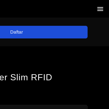
Buk
Daftar
er Slim RFID