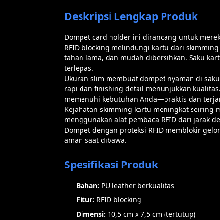
Deskripsi Lengkap Produk
Dompet card holder ini dirancang untuk mereka
RFID blocking melindungi kartu dari skimming a
tahan lama, dan mudah dibersihkan. Saku kar
terlepas.
Ukuran slim membuat dompet nyaman di saku c
rapi dan finishing detail menunjukkan kualita
memenuhi kebutuhan Anda—praktis dan terja
Kejahatan skimming kartu meningkat seiring 
menggunakan alat pembaca RFID dari jarak dek
Dompet dengan proteksi RFID memblokir gelom
aman saat dibawa.
Spesifikasi Produk
Bahan:
PU leather berkualitas
Fitur:
RFID blocking
Dimensi:
10,5 cm x 7,5 cm (tertutup)