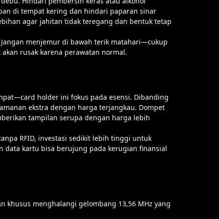
ebu. Hindari pembersih keras atau alkohol
pan di tempat kering dan hindari paparan sinar
ebihan agar jahitan tidak teregang dan bentuk tetap
in. Jangan menjemur di bawah terik matahari—cukup
k akan rusak karena perawatan normal.
at—card holder ini fokus pada esensi. Dibanding
eamanan ekstra dengan harga terjangkau. Dompet
emberikan tampilan serupa dengan harga lebih
pa RFID, investasi sedikit lebih tinggi untuk
n data kartu bisa berujung pada kerugian finansial
an khusus menghalangi gelombang 13,56 MHz yang